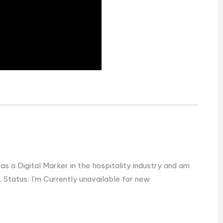
as a Digital Marker in the hospitality industry and am
 Status: I'm Currently unavailable for new