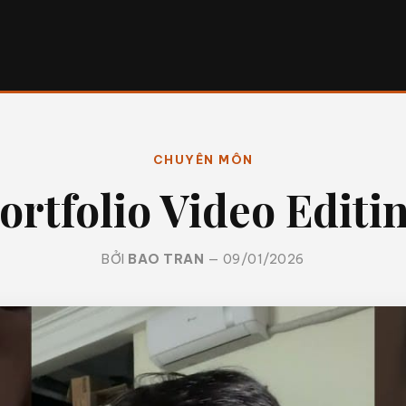
CHUYÊN MÔN
ortfolio Video Editi
BỞI
BAO TRAN
— 09/01/2026