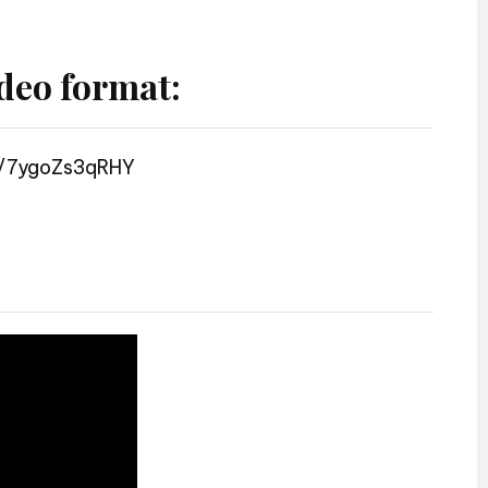
deo format:
s/7ygoZs3qRHY