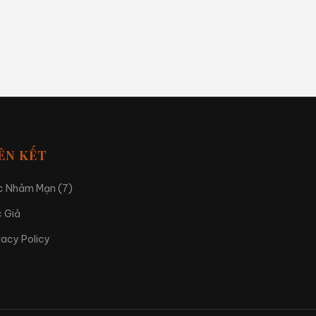
ÊN KẾT
 Nhảm Mạn (7)
 Giả
vacy Policy