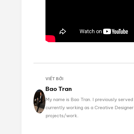
VIẾT BỞI
Bao Tran
My name is Bao Tran. I previously served 
currently working as a Creative Designer.
projects/work.