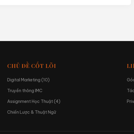
CHỦ ĐỀ CỐT LÕI
LI
Digital Marketing (10)
Góc
Truyền thông IMC
Tác
Assignment Học Thuật (4)
Pri
Chiến Lược & Thuật Ngữ